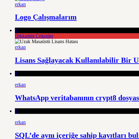
erkan
Logo Çalışmalarım
0
Dikkatimi Çekenler
erkan
Lisans Sağlayacak Kullanılabilir Bir U
0
erkan
WhatsApp veritabanının crypt8 dosyası
0
erkan
SQL’de aynı içeriğe sahip kayıtları bu