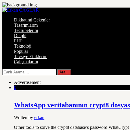
Dikkatimi Çekenler
Tasarımlarım
Tecrübelerim
Delphi
PHP
Teknoloji
Popular
Tavsiye Ettiklerim
Çalışmalarım
Advertisement
0
WhatsApp veritabanının crypt8 dosyası
Written by
erkan
Other tools to solve the crypt8 database’s password WhatCry