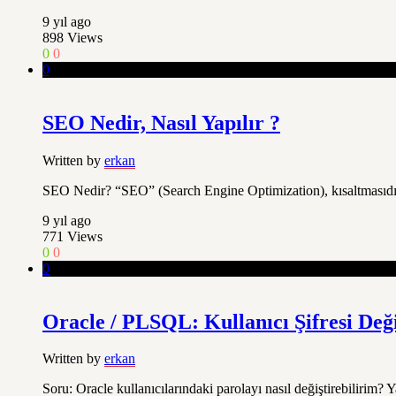
9 yıl ago
898
Views
0
0
0
SEO Nedir, Nasıl Yapılır ?
Written by
erkan
SEO Nedir? “SEO” (Search Engine Optimization), kısaltmasıdır.
9 yıl ago
771
Views
0
0
0
Oracle / PLSQL: Kullanıcı Şifresi Değ
Written by
erkan
Soru: Oracle kullanıcılarındaki parolayı nasıl değiştirebilirim? Y