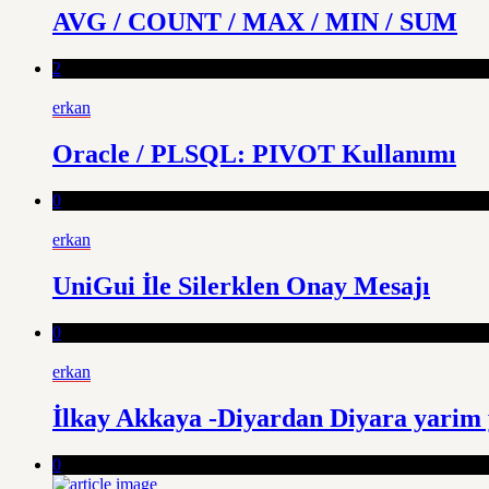
AVG / COUNT / MAX / MIN / SUM
2
erkan
Oracle / PLSQL: PIVOT Kullanımı
0
erkan
UniGui İle Silerklen Onay Mesajı
0
erkan
İlkay Akkaya -Diyardan Diyara yarim
0