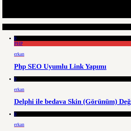
Rastgele Yazi
0
PHP
erkan
Php SEO Uyumlu Link Yapımı
0
erkan
Delphi ile bedava Skin (Görünüm) Değ
0
erkan