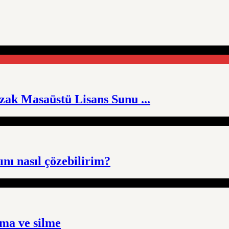
zak Masaüstü Lisans Sunu ...
nı nasıl çözebilirim?
lma ve silme