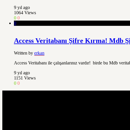
9 yıl ago
1064
Views
0
0
0
Access Veritabanı Şifre Kırma! Mdb Ş
Written by
erkan
Access Veritabanı ile çalışanlarınız vardır! birde bu Mdb verit
9 yıl ago
1151
Views
0
0