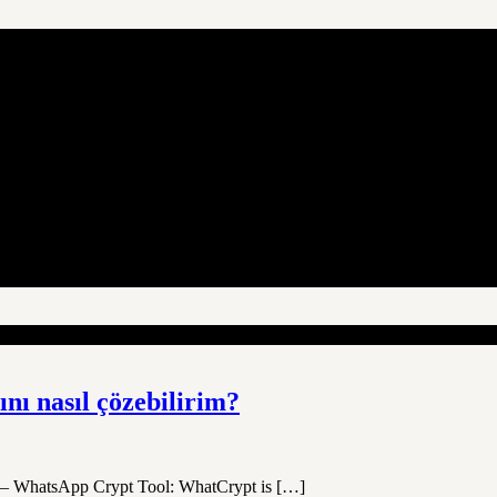
nı nasıl çözebilirim?
pt – WhatsApp Crypt Tool: WhatCrypt is […]