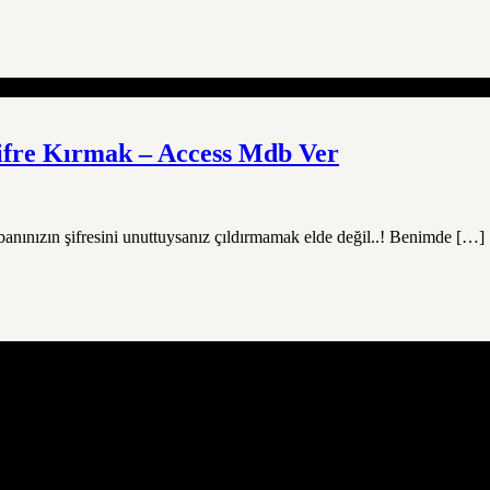
ifre Kırmak – Access Mdb Ver
abanınızın şifresini unuttuysanız çıldırmamak elde değil..! Benimde […]