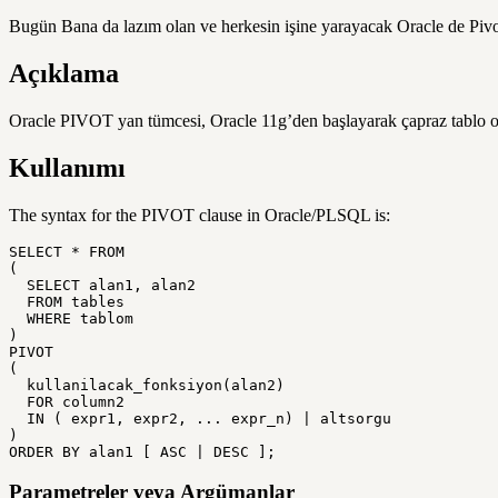
Bugün Bana da lazım olan ve herkesin işine yarayacak Oracle de Pivo
Açıklama
Oracle PIVOT yan tümcesi, Oracle 11g’den başlayarak çapraz tablo oluş
Kullanımı
The syntax for the PIVOT clause in Oracle/PLSQL is:
SELECT * FROM

(

  SELECT alan1, alan2

  FROM tables

  WHERE tablom

)

PIVOT 

(

  kullanilacak_fonksiyon(alan2)

  FOR column2

  IN ( expr1, expr2, ... expr_n) | altsorgu

)

ORDER BY alan1 [ ASC | DESC ];
Parametreler veya Argümanlar