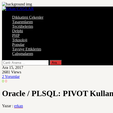
Dikkatimi Çekenler
Tasarımlarım
Tecrübelerim
Delphi
PHP
Teknoloji
Popular
Tavsiye Ettiklerim
Çalışmalarım
Ara 15, 2017
2681
Views
2 Yorumlar
0
0
Oracle / PLSQL: PIVOT Kulla
Yazar :
erkan