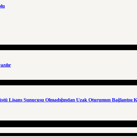
olu
azılır
aüstü Lisans Sunucusu Olmadığından Uzak Oturumun Bağlantısı K