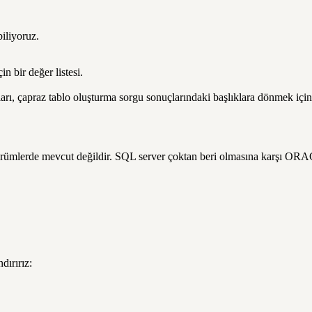
liyoruz.
n bir değer listesi.
ları, çapraz tablo oluşturma sorgu sonuçlarındaki başlıklara dönmek için a
rümlerde mevcut değildir. SQL server çoktan beri olmasına karşı ORA
dırırız: