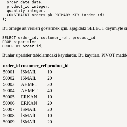
  order_date date,

  product_id integer,

  quantity integer,

  CONSTRAINT orders_pk PRIMARY KEY (order_id)

);
Bu örneğe ait verileri göstermek için, aşağıdaki SELECT deyimiyle sip
SELECT order_id, customer_ref, product_id

FROM siparisler

ORDER BY order_id;
Bunlar siparisler tablolarındaki kayıtlardır. Bu kayıtları, PIVOT madde
order_id
customer_ref
product_id
50001
İSMAİL
10
50002
İSMAİL
20
50003
AHMET
30
50004
AHMET
40
50005
ERKAN
10
50006
ERKAN
20
50007
İSMAİL
20
50008
İSMAİL
10
50009
İSMAİL
20