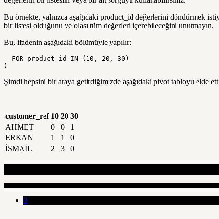
değerlerin bir listesini veya bir alt sorguyu kullanabilirsiniz.
Bu örnekte, yalnızca aşağıdaki product_id değerlerini döndürmek istiyor
bir listesi olduğunu ve olası tüm değerleri içerebileceğini unutmayın.
Bu, ifadenin aşağıdaki bölümüyle yapılır:
  FOR product_id IN (10, 20, 30)

)
Şimdi hepsini bir araya getirdiğimizde aşağıdaki pivot tabloyu elde ett
customer_ref
10
20
30
AHMET
0
0
1
ERKAN
1
1
0
İSMAİL
2
3
0
Son Makaleler
0