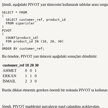
Şimdi, aşağıdaki PIVOT yan tümcesini kullanarak tablolar arası sorgu
SELECT * FROM

(

  SELECT customer_ref, product_id

  FROM siparisler

)

PIVOT

(

  COUNT(product_id)

  FOR product_id IN (10, 20, 30)

)

ORDER BY customer_ref;
Bu örnekte, PIVOT yan tümcesi aşağıdaki sonuçları döndürür:
customer_ref
10
20
30
AHMET
0
0
1
ERKAN
1
1
0
İSMAİL
2
3
0
Burda dikkat etmemiz gereken önemli bir noktada PIVOT ta kullanacağımı
Şimdi, PIVOT maddesini parçalayıp nasıl çalıştığını açıklayalım.