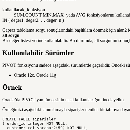
kullanilacak_fonksiyon
SUM,COUNT,MIN,MAX yada AVG fonksiyonlarını kullanabi
IN ( deger1, deger2, … deger_n )
Çapraz tablolama sorgu sonuçlarındaki başlıklara dönmek için alan2 içi
alt sorgu
Bir değer listesi yerine kullanılabilir. Bu durumda, alt sorgunun sonuç
Kullanılabilir Sürümler
PIVOT fonksiyonu sadece aşağıdaki sürümlerde geçerlidir. Önceki sü
Oracle 12c, Oracle 11g
Örnek
Oracle’da PIVOT yan tümcesinin nasıl kullanılacağını inceleyelim.
Örneğimizi aşağıdaki tanımlamayla siparişler denilen bir tabloya dayan
CREATE TABLE siparisler

( order_id integer NOT NULL,

  customer_ref varchar2(50) NOT NULL,
