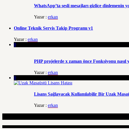
WhatsApp’ta sesli mesajları gizlice dinlemenin y
Yazar :
erkan
Online Teknik Servis Takip Programı v1
Yazar :
erkan
0
PHP projelerde x zaman önce Fonksiyonu nasıl y
Yazar :
erkan
0
Lisans Sağlayacak Kullanılabilir Bir Uzak Mas
Yazar :
erkan
İlgili Makaleler