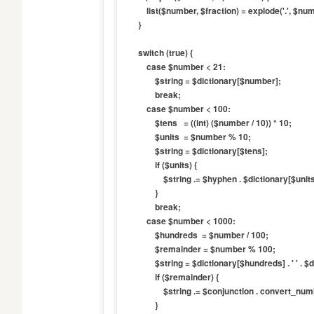
        list($number, $fraction) = explode('.', $number);

    }

    switch (true) {

        case $number < 21:

            $string = $dictionary[$number];

            break;

        case $number < 100:

            $tens   = ((int) ($number / 10)) * 10;

            $units  = $number % 10;

            $string = $dictionary[$tens];

            if ($units) {

                $string .= $hyphen . $dictionary[$units];

            }

            break;

        case $number < 1000:

            $hundreds  = $number / 100;

            $remainder = $number % 100;

            $string = $dictionary[$hundreds] . ' ' . $dictionary[100];

            if ($remainder) {

                $string .= $conjunction . convert_number_to_words($remainder);

            }
