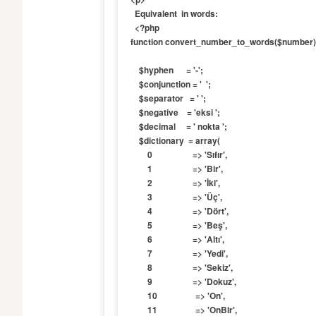
  Equivalent  in words: 

  <?php

function convert_number_to_words($number) 
    $hyphen      = '-';

    $conjunction = '  ';

    $separator   = ' ';

    $negative    = 'eksi ';

    $decimal     = ' nokta ';

    $dictionary  = array(

        0                   => 'Sıfır',

        1                   => 'Bir',

        2                   => 'İki',

        3                   => 'Üç',

        4                   => 'Dört',

        5                   => 'Beş',

        6                   => 'Altı',

        7                   => 'Yedi',

        8                   => 'Sekiz',

        9                   => 'Dokuz',

        10                  => 'On',

        11                  => 'OnBir',
