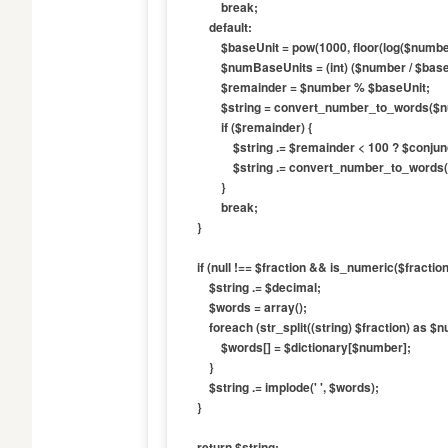
            break;

        default:

            $baseUnit = pow(1000, floor(log($number, 1000)));

            $numBaseUnits = (int) ($number / $baseUnit);

            $remainder = $number % $baseUnit;

            $string = convert_number_to_words($numBaseUnits) . ' ' . $dictionary[$baseUnit];

            if ($remainder) {

                $string .= $remainder < 100 ? $conjunction : $separator;

                $string .= convert_number_to_words($remainder);

            }

            break;

    }

    if (null !== $fraction && is_numeric($fraction)) {

        $string .= $decimal;

        $words = array();

        foreach (str_split((string) $fraction) as $number) {

            $words[] = $dictionary[$number];

        }

        $string .= implode(' ', $words);

    }

    return $string;
