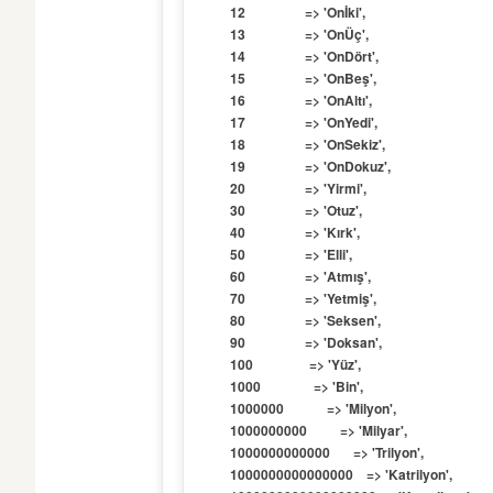
        12                  => 'Onİki',

        13                  => 'OnÜç',

        14                  => 'OnDört',

        15                  => 'OnBeş',

        16                  => 'OnAltı',

        17                  => 'OnYedi',

        18                  => 'OnSekiz',

        19                  => 'OnDokuz',

        20                  => 'Yirmi',

        30                  => 'Otuz',

        40                  => 'Kırk',

        50                  => 'Elli',

        60                  => 'Atmış',

        70                  => 'Yetmiş',

        80                  => 'Seksen',

        90                  => 'Doksan',

        100                 => 'Yüz',

        1000                => 'Bin',

        1000000             => 'Milyon',

        1000000000          => 'Milyar',

        1000000000000       => 'Trilyon',

        1000000000000000    => 'Katrilyon',
