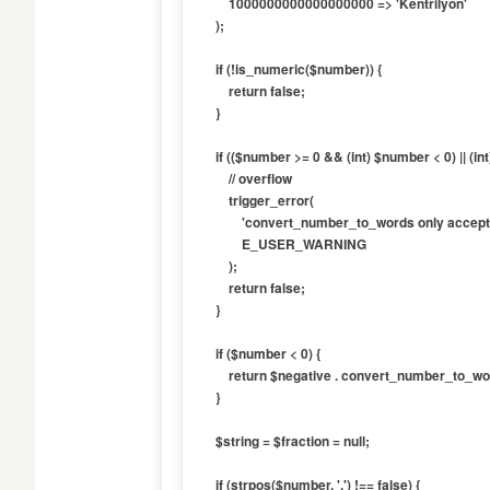
        1000000000000000000 => 'Kentrilyon'

    );

    if (!is_numeric($number)) {

        return false;

    }

    if (($number >= 0 && (int) $number < 0) || (int) $number < 0 - PHP_INT_MAX) {

        // overflow

        trigger_error(

            'convert_number_to_words only accepts numbers between -' . PHP_INT_MAX . ' and ' . PHP_INT_MAX,

            E_USER_WARNING

        );

        return false;

    }

    if ($number < 0) {

        return $negative . convert_number_to_words(abs($number));

    }

    $string = $fraction = null;

    if (strpos($number, '.') !== false) {
