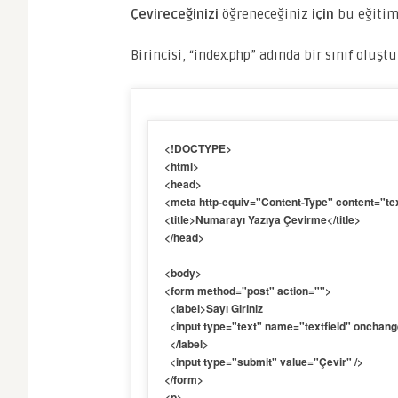
Çevireceğinizi
öğreneceğiniz
için
bu eğitim 
Birincisi, “index.php” adında bir sınıf olu
<!DOCTYPE>

<html>

<head>

<meta http-equiv="Content-Type" content="text
<title>Numarayı Yazıya Çevirme</title>

</head>

<body>

<form method="post" action="">

  <label>Sayı Giriniz

  <input type="text" name="textfield" onchange="convert_number_to_words()" />

  </label>

  <input type="submit" value="Çevir" />

</form>

<p>
