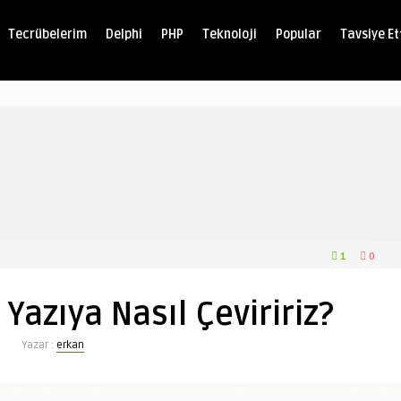
Tecrübelerim
Delphi
PHP
Teknoloji
Popular
Tavsiye Et
1
0
 Yazıya Nasıl Çeviririz?
Yazar :
erkan