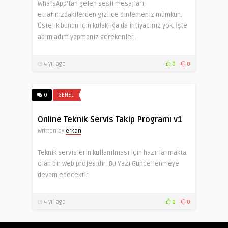
WhatsApp’tan gelen sesli mesajları,
etrafınızdakilerden gizlice dinlemeniz mümkün.
Üstelik bunun için kulaklığa da ihtiyacınız yok. İşte
adım adım yapmanız gerekenler..
4 yıl ago
0
0
0
GENEL
Online Teknik Servis Takip Programı v1
Written by
erkan
Teknik servislerin kullanılması için hazırlanmakta
olan bir web projesidir. Bu Yazı Güncellenmeye
devam edecektir.
4 yıl ago
0
0