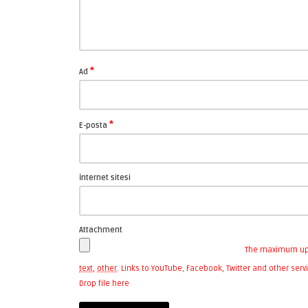
*
Ad
*
E-posta
İnternet sitesi
Attachment
The maximum uplo
text
,
other
.
Links to YouTube, Facebook, Twitter and other ser
Drop file here