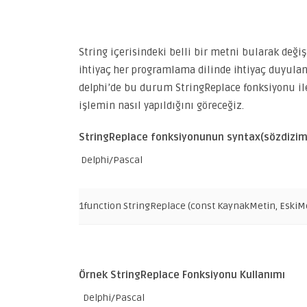
String içerisindeki belli bir metni bularak değiş
ihtiyaç her programlama dilinde ihtiyaç duyula
delphi’de bu durum StringReplace fonksiyonu il
işlemin nasıl yapıldığını göreceğiz.
StringReplace fonksiyonunun syntax(sözdizim
Delphi/Pascal
1
function
StringReplace
(
const
KaynakMetin
,
EskiM
Örnek StringReplace Fonksiyonu Kullanımı
Delphi/Pascal