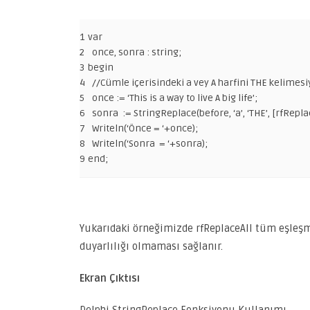
1
var
2
once
,
sonra
:
string
;
3
begin
4
//Cümle içerisindeki a vey A harfini THE kelimesiy
5
once
:
=
‘This is a way to live A big life’
;
6
sonra
:
=
StringReplace
(
before
,
‘a’
,
‘THE’
,
[
rfRepla
7
Writeln
(
‘Önce = ‘
+
once
)
;
8
Writeln
(
‘Sonra = ‘
+
sonra
)
;
9
end
;
Yukarıdaki örneğimizde rfReplaceAll tüm eşleşme
duyarlılığı olmaması sağlanır.
Ekran Çıktısı