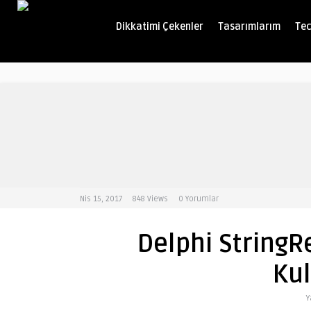
Dikkatimi Çekenler
Tasarımlarım
Tec
Nis 15, 2017
848
Views
0 Yorumlar
Delphi String
Kul
Y