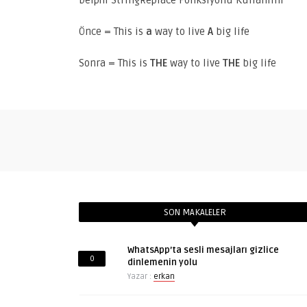
Delphi StringReplace Fonksiyonu Kullanımı
Önce = This is
a
way to live
A
big life
Sonra = This is
THE
way to live
THE
big life
SON MAKALELER
WhatsApp’ta sesli mesajları gizlice
0
dinlemenin yolu
Yazar :
erkan