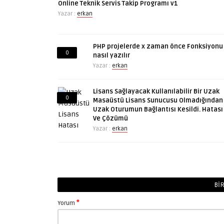
Online Teknik Servis Takip Programı v1
Yazar :
erkan
PHP projelerde x zaman önce Fonksiyonu
0
nasıl yazılır
Yazar :
erkan
Lisans Sağlayacak Kullanılabilir Bir Uzak
0
Masaüstü Lisans Sunucusu Olmadığından
Uzak Oturumun Bağlantısı Kesildi. Hatası
Ve Çözümü
Yazar :
erkan
BIR
*
Yorum