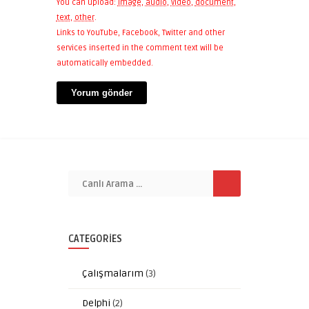
You can upload:
image
,
audio
,
video
,
document
,
text
,
other
.
Links to YouTube, Facebook, Twitter and other
services inserted in the comment text will be
automatically embedded.
CATEGORIES
Çalışmalarım
(3)
Delphi
(2)