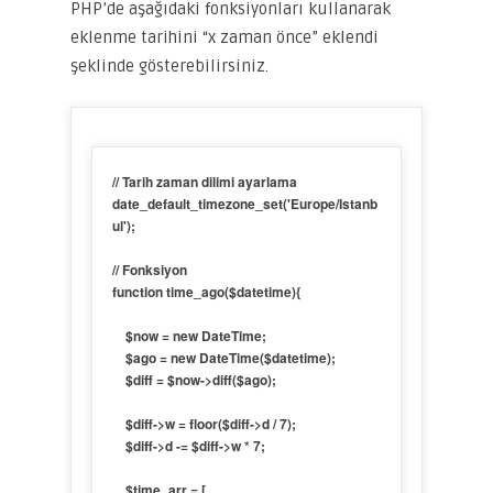
PHP’de aşağıdaki fonksiyonları kullanarak
eklenme tarihini “x zaman önce” eklendi
şeklinde gösterebilirsiniz.
// Tarih zaman dilimi ayarlama

date_default_timezone_set('Europe/Istanb
ul');

// Fonksiyon

function time_ago($datetime){

    $now = new DateTime;

    $ago = new DateTime($datetime);

    $diff = $now->diff($ago);

    $diff->w = floor($diff->d / 7);

    $diff->d -= $diff->w * 7;

    $time_arr = [
