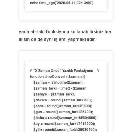
echo time_ago('2020-06-11 02:13:00');
yada alttaki fonksiyonu kullanabilirsiniz her
ikisin de de aynı işlemi yapmaktadır.
/* “X Zaman Önce” Yazıldı Fonksiyonu    */

function timeConvert ( $zaman ){

    $zaman =  strtotime($zaman);

    $zaman_farki = time() - $zaman;

    $saniye = $zaman_farki;

    $dakika = round($zaman_farki/60);

    $saat = round($zaman_farki/3600);

    $gun = round($zaman_farki/86400);

    $hafta = round($zaman_farki/604800);

    $ay = round($zaman_farki/2419200);

    $yil = round($zaman_farki/29030400);
