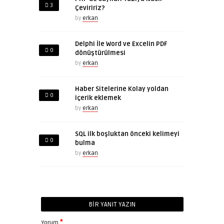
3
Çeviririz?
by
erkan
Delphi İle Word ve Excelin PDF
0
dönüştürülmesi
by
erkan
Haber Sitelerine Kolay yoldan
0
içerik eklemek
by
erkan
SQL ilk boşluktan önceki kelimeyi
0
bulma
by
erkan
BIR YANIT YAZIN
*
Yorum