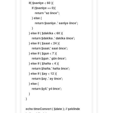
    if( $saniye < 60 ){

        if ($saniye == 0){

            return "az önce";

        } else {

            return $saniye .' saniye önce';

        }

    } else if ( $dakika < 60 ){

        return $dakika .' dakika önce';

    } else if ( $saat < 24 ){

        return $saat.' saat önce';

    } else if ( $gun < 7 ){

        return $gun .' gün önce';

    } else if ( $hafta < 4 ){

        return $hafta.' hafta önce';

    } else if ( $ay < 12 ){

        return $ay .' ay önce';

    } else {

        return $yil.' yıl önce';

    }

}

echo timeConvert ( $date ); // şeklinde 