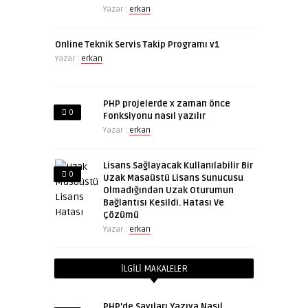
Yazar :
erkan
Online Teknik Servis Takip Programı v1
Yazar :
erkan
PHP projelerde x zaman önce
0
Fonksiyonu nasıl yazılır
Yazar :
erkan
Lisans Sağlayacak Kullanılabilir Bir
0
Uzak Masaüstü Lisans Sunucusu
Olmadığından Uzak Oturumun
Bağlantısı Kesildi. Hatası Ve
Çözümü
Yazar :
erkan
İLGILI MAKALELER
PHP’de Sayıları Yazıya Nasıl