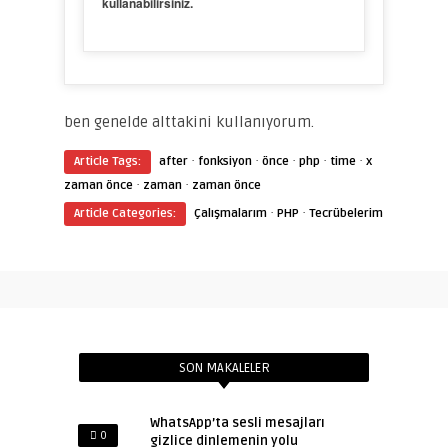
kullanabilirsiniz.

ben genelde alttakini kullanıyorum.
·
·
·
·
·
Article Tags:
after
fonksiyon
önce
php
time
x
·
·
zaman önce
zaman
zaman önce
·
·
Article Categories:
Çalışmalarım
PHP
Tecrübelerim
SON MAKALELER
WhatsApp’ta sesli mesajları
0
gizlice dinlemenin yolu