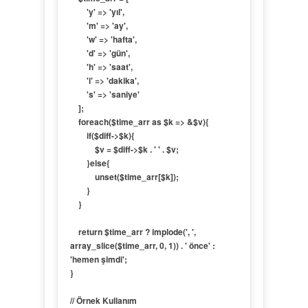
        'y' => 'yıl',

        'm' => 'ay',

        'w' => 'hafta',

        'd' => 'gün',

        'h' => 'saat',

        'i' => 'dakika',

        's' => 'saniye'

    ];

    foreach($time_arr as $k => &$v){

        if($diff->$k){

            $v = $diff->$k . ' ' . $v;

        }else{

            unset($time_arr[$k]);

        }

    }

    return $time_arr ? implode(', ', 
array_slice($time_arr, 0, 1)) . ' önce' : 
'hemen şimdi';

}

// Örnek Kullanım
