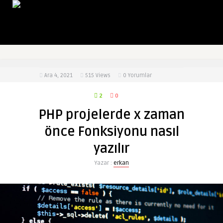
Ara 4, 2021
515
Views
0 Yorumlar
2
0
PHP projelerde x zaman
önce Fonksiyonu nasıl
yazılır
Yazar :
erkan