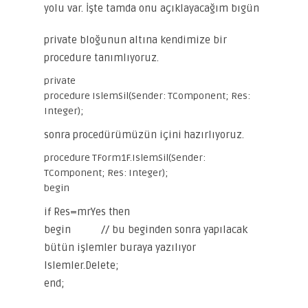
yolu var. İşte tamda onu açıklayacağım bıgün
private bloğunun altına kendimize bir
procedure tanımlıyoruz.
private
procedure IslemSil(Sender: TComponent; Res:
Integer);
sonra procedürümüzün içini hazırlıyoruz.
procedure TForm1F.IslemSil(Sender:
TComponent; Res: Integer);
begin
if Res=mrYes then
begin // bu beginden sonra yapılacak
bütün işlemler buraya yazılıyor
Islemler.Delete;
end;