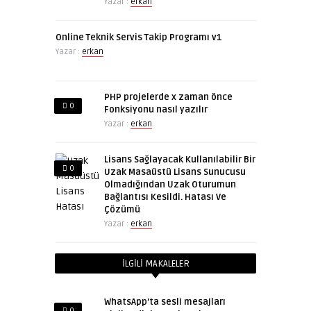
Yazar :
erkan
Online Teknik Servis Takip Programı v1
Yazar :
erkan
PHP projelerde x zaman önce
0
Fonksiyonu nasıl yazılır
Yazar :
erkan
Lisans Sağlayacak Kullanılabilir Bir
0
Uzak Masaüstü Lisans Sunucusu
Olmadığından Uzak Oturumun
Bağlantısı Kesildi. Hatası Ve
Çözümü
Yazar :
erkan
İLGILI MAKALELER
WhatsApp’ta sesli mesajları
0