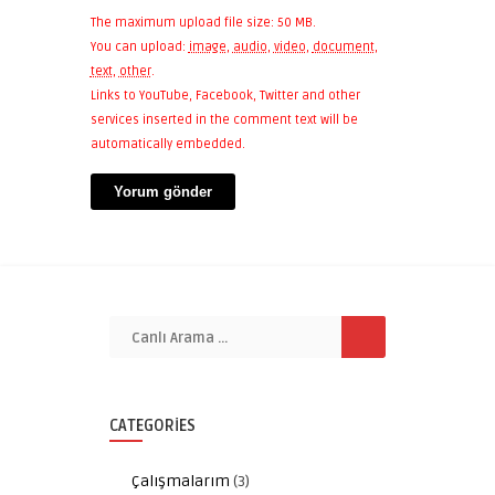
The maximum upload file size: 50 MB.
You can upload:
image
,
audio
,
video
,
document
,
text
,
other
.
Links to YouTube, Facebook, Twitter and other
services inserted in the comment text will be
automatically embedded.
CATEGORIES
Çalışmalarım
(3)